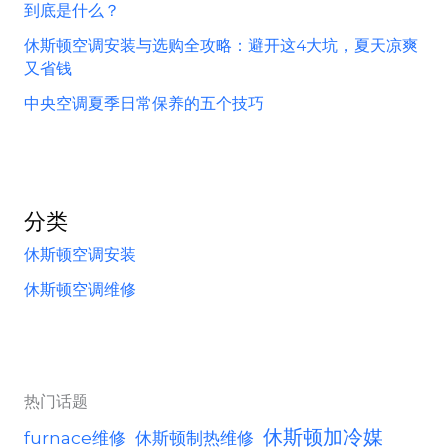
换
到底是什么？
新
休斯顿空调安装与选购全攻略：避开这4大坑，夏天凉爽
空
又省钱
调
中央空调夏季日常保养的五个技巧
要
避
免
的
分类
坑
休斯顿空调安装
休斯顿空调维修
热门话题
休斯顿加冷媒
furnace维修
休斯顿制热维修