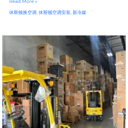
2026
Read More »
休
休斯顿换空调
,
休斯顿空调安装
,
新冷媒
斯
顿
空
调
换
新
必
读：
R-
410A
时
代
终
结，
新