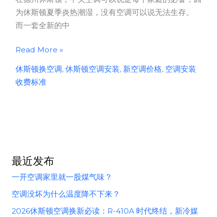
为休斯顿夏季炎热潮湿，没有空调可以说无法生存。
而一套全新的中
休
Read More »
斯
休斯顿换空调
,
休斯顿空调安装
,
新空调价格
,
空调安装
顿
收费标准
空
调
安
装
收
费
最近发布
标
一开空调家里就一股煤气味？
准
(346)473-
空调没坏为什么温度降不下来？
4995-
2026休斯顿空调换新必读：R-410A 时代终结，新冷媒