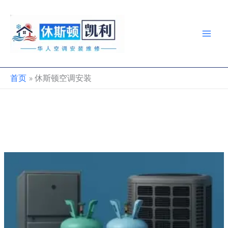
跳
至
内
容
首页
休斯顿空调安装