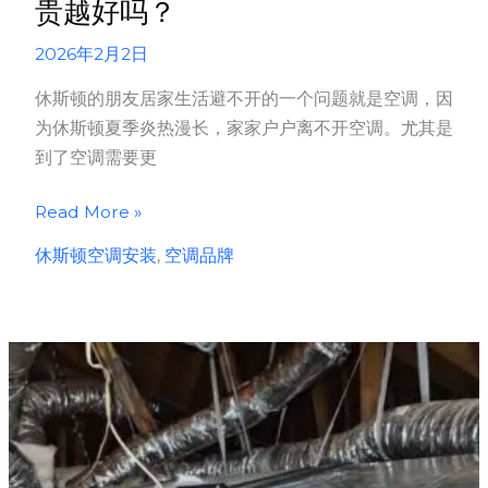
贵越好吗？
天
2026年2月2日
凉
爽
休斯顿的朋友居家生活避不开的一个问题就是空调，因
又
为休斯顿夏季炎热漫长，家家户户离不开空调。尤其是
省
到了空调需要更
钱
休
Read More »
斯
休斯顿空调安装
,
空调品牌
顿
安
装
空
调
品
牌
怎