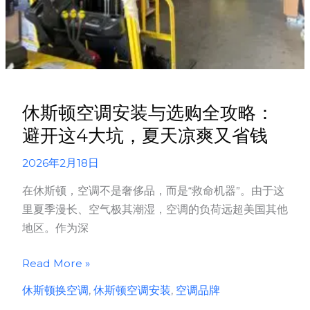
冷
媒
到
底
是
什
休斯顿空调安装与选购全攻略：
么？
避开这4大坑，夏天凉爽又省钱
2026年2月18日
在休斯顿，空调不是奢侈品，而是“救命机器”。由于这
里夏季漫长、空气极其潮湿，空调的负荷远超美国其他
地区。作为深
休
Read More »
斯
休斯顿换空调
,
休斯顿空调安装
,
空调品牌
顿