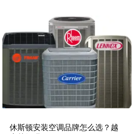
空
调
安
装
与
选
购
全
攻
略：
避
开
这
4
大
坑，
休斯顿安装空调品牌怎么选？越
夏