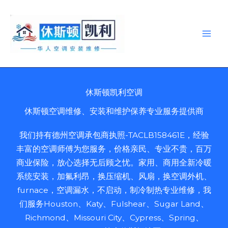
跳
至
内
容
休斯顿凯利空调
休斯顿空调维修、安装和维护保养专业服务提供商
我们持有德州空调承包商执照-TACLB158461E，经验
丰富的空调师傅为您服务，价格亲民、专业不贵，百万
商业保险，放心选择无后顾之忧。家用、商用全新冷暖
系统安装，加氟利昂，换压缩机、风扇，换空调外机、
furnace，空调漏水，不启动，制冷制热专业维修，我
们服务Houston、Katy、Fulshear、Sugar Land、
Richmond、Missouri City、Cypress、Spring、